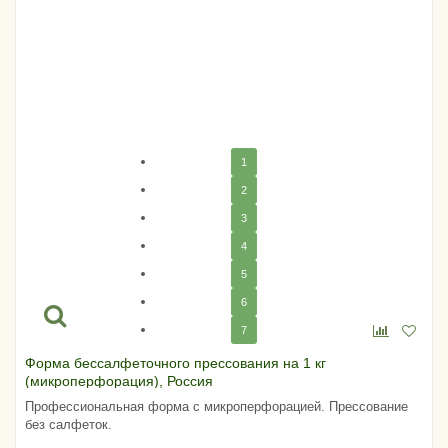
1
2
3
4
5
6
7
Форма бессалфеточного прессования на 1 кг
(микроперфорация), Россия
Профессиональная форма с микроперфорацией. Прессование
без салфеток.