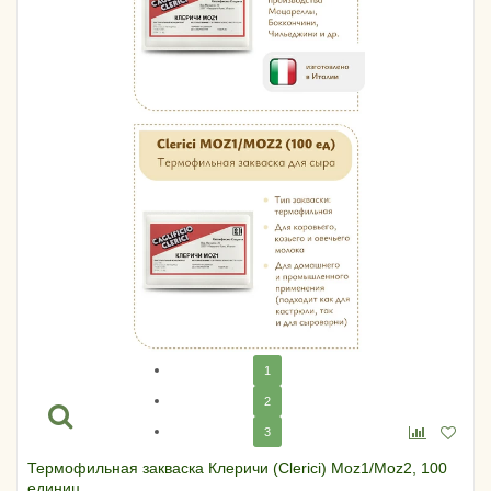
1
2
3
Термофильная закваска Клеричи (Clerici) Moz1/Moz2, 100
единиц