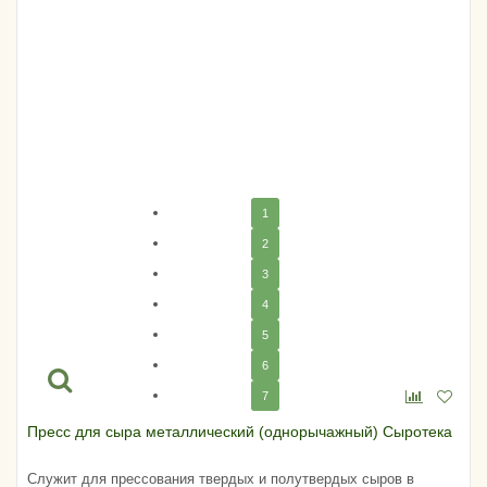
1
2
3
4
5
6
7
Пресс для сыра металлический (однорычажный) Сыротека
Служит для прессования твердых и полутвердых сыров в