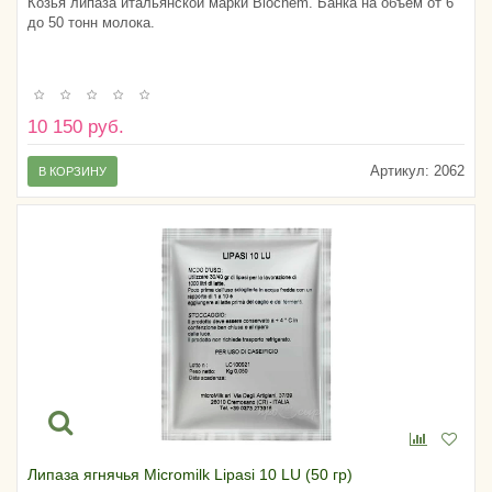
Козья липаза итальянской марки Biochem. Банка на объем от 6
до 50 тонн молока.
10 150 руб.
Артикул:
2062
В КОРЗИНУ
Липаза ягнячья Micromilk Lipasi 10 LU (50 гр)