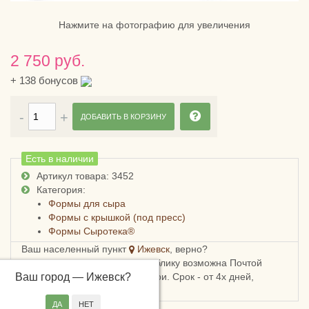
Нажмите на фотографию для увеличения
2 750 руб.
+
138
бонусов
ДОБАВИТЬ В КОРЗИНУ
Есть в наличии
Артикул товара: 3452
Категория:
Формы для сыра
Формы с крышкой (под пресс)
Формы Сыротека®
Ваш населенный пункт
Ижевск
, верно?
Доставка в Удмуртскую республику возможна Почтой
Ваш город —
России, СДЭКом или Боксберри. Срок - от 4х дней,
Ижевск
?
стоимость - от 248 рублей.