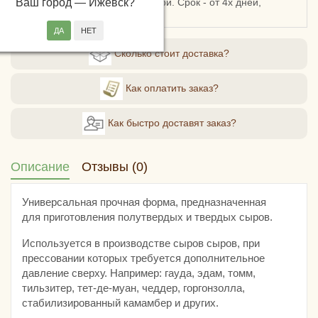
Ваш город —
России, СДЭКом или Боксберри. Срок - от 4х дней,
Ижевск
?
стоимость - от 248 рублей.
Сколько стоит доставка?
Как оплатить заказ?
Как быстро доставят заказ?
Описание
Отзывы (0)
Универсальная прочная форма, предназначенная
для приготовления полутвердых и твердых сыров.
Используется в производстве сыров сыров, при
прессовании которых требуется дополнительное
давление сверху. Например: гауда, эдам, томм,
тильзитер, тет-де-муан, чеддер, горгонзолла,
стабилизированный камамбер и других.