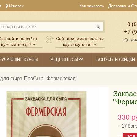
я
Ижевск
Как заказать
Доставка и О
8 (8
+7 (
Как найти на сайте
Сайт принимает заказы
ЗАКА
нужный товар?
круглосуточно!
БУЧАЮЩИЕ КУРСЫ
РЕЦЕПТЫ СЫРА
БОНУСЫ И СКИДКИ
 для сыра ПроСыр "Фермерская"
Заквас
"Ферме
330 р
+
17
бон
Нет в