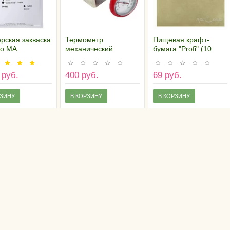
рская закваска
Термометр
Пищевая крафт-
co MA
механический
бумага "Profi" (10
4002 (25 DCU)
противоударный с
листов 30х30 см)
держателем
 руб.
400 руб.
69 руб.
РЗИНУ
В КОРЗИНУ
В КОРЗИНУ