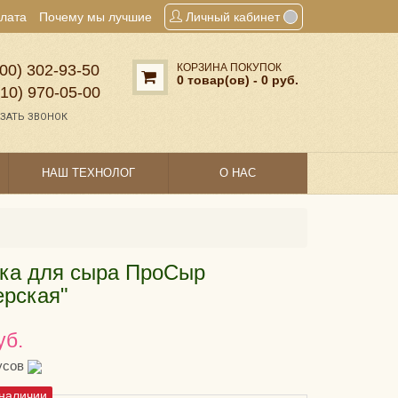
плата
Почему мы лучшие
Личный кабинет
00) 302‑93‑50
КОРЗИНА ПОКУПОК
0 товар(ов) - 0 руб.
910) 970‑05‑00
ЗАТЬ ЗВОНОК
НАШ ТЕХНОЛОГ
О НАС
ка для сыра ПроСыр
рская"
уб.
усов
 наличии