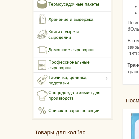
Термоусадочные пакеты
Хранение и выдержка
По и
бОль
Книги о сыре и
сыроделии
В том
закр
Домашние сыроварни
-18°С
Профессиональные
Тран
сыроварни
транс
Таблички, ценники,
подставки
Спецодежда и химия для
производств
Посм
Список товаров по акции
Товары для колбас