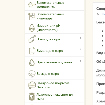
Вспомогательные
компоненты
Спец
от
п
Вспомогательный
инвентарь
Бакт
Измерители pH
(кислотности)
Ножи для сыра
Бумага для сыра
Вид 
Объё
Прессование и дренаж
Дози
Воск для сыра
моло
Съедобное покрытие
Прои
Экокроут
Разр
Латексное покрытие для
сыра
Хран