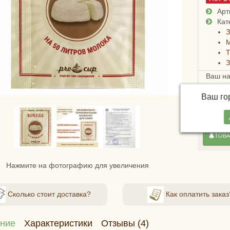
Арт
Кат
З
М
З
Ваш н
Достав
Ваш г
России
стоимо
ТОВА
Нажмите на фотографию для увеличения
Сколько стоит доставка?
Как оплатить заказ
ние
Характеристики
Отзывы (4)