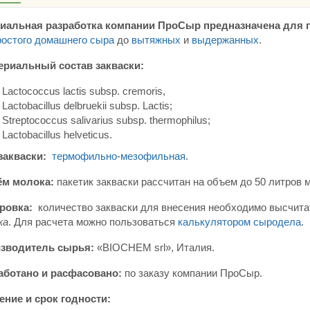
иальная разработка компании ПроСыр предназначена для 
ростого домашнего сыра
до
вытяжных
и
выдержанных
.
ериальный состав закваски:
Lactococcus lactis subsp. cremoris,
Lactobacillus delbruekii subsp. Lactis;
Streptococcus salivarius subsp. thermophilus;
Lactobacillus helveticus.
закваски:
термофильно
-
мезофильная
.
м молока:
пакетик закваски рассчитан на объем до 50 литров 
ровка:
количество закваски для внесения необходимо высчит
ка
. Для расчета можно пользоваться
калькулятором сыродела
.
зводитель сырья:
«BIOCHEM srl», Италия.
аботано и расфасовано:
по заказу компании ПроСыр.
ение и срок годности: