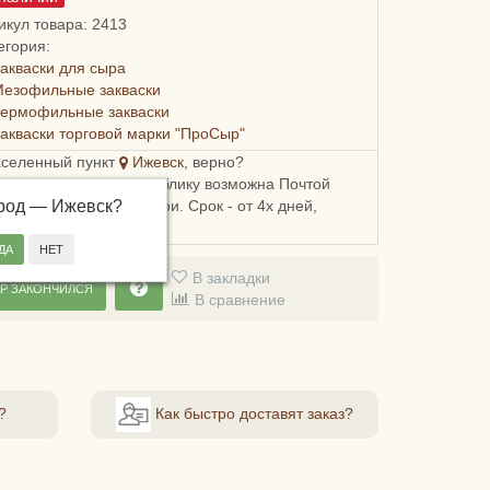
икул товара: 2413
егория:
акваски для сыра
езофильные закваски
Термофильные закваски
акваски торговой марки "ПроСыр"
аселенный пункт
Ижевск
, верно?
ка в Удмуртскую республику возможна Почтой
ород —
, СДЭКом или Боксберри. Срок - от 4х дней,
Ижевск
?
сть - от 248 рублей.
В закладки
Р ЗАКОНЧИЛСЯ
В сравнение
?
Как быстро доставят заказ?