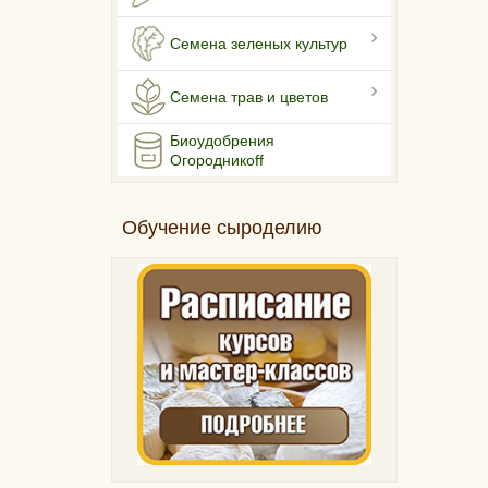
Семена зеленых культур
Семена трав и цветов
Биоудобрения
Огородникоff
Обучение сыроделию