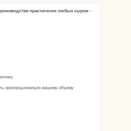
производства практически любых сыров
–
молока.
ать
пропорционально вашему объему