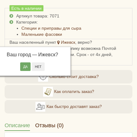
Есть в наличии
Артикул товара: 7071
Категория:
Специи и приправы для сыра
Маленькие фасовки
Ваш населенный пункт
Ижевск
, верно?
Доставка в Удмуртскую республику возможна Почтой
Ваш город —
России, СДЭКом или Боксберри. Срок - от 4х дней,
Ижевск
?
стоимость - от 248 рублей.
Сколько стоит доставка?
Как оплатить заказ?
Как быстро доставят заказ?
Описание
Отзывы (0)