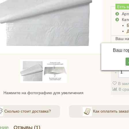
Есть 
Арт
Кат
Б
Д
Ваш н
Достав
Ваш г
России
стоимо
В зак
В ср
Нажмите на фотографию для увеличения
Сколько стоит доставка?
Как оплатить заказ
ние
Отзывы (1)