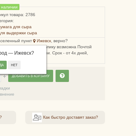
в наличии
икул товара: 2786
егория:
умага для сыра
ля выдержки сыра
аселенный пункт
Ижевск
, верно?
ка в Удмуртскую республику возможна Почтой
ород —
, СДЭКом или Боксберри. Срок - от 4х дней,
Ижевск
?
сть - от 248 рублей.
ДОБАВИТЬ В КОРЗИНУ
ладки
авнение
?
Как быстро доставят заказ?