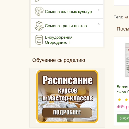
Семена зеленых культур
Теги:
ка
Семена трав и цветов
Посм
Биоудобрения
Огородникоff
Обучение сыроделию
Белая
сыра 
Candi
465 р
В КО