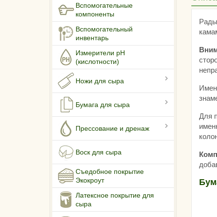
Вспомогательные
компоненты
Рады
Вспомогательный
камам
инвентарь
Вним
Измерители pH
стор
(кислотности)
непр
Ножи для сыра
Имен
знам
Бумага для сыра
Для 
имен
Прессование и дренаж
коло
Воск для сыра
Комп
добав
Съедобное покрытие
Экокроут
Бум
Латексное покрытие для
сыра