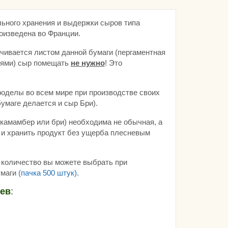
ьного хранения и выдержки сыров типа
роизведена во Франции.
ачивается листом данной бумаги (пергаментная
лоями) сыр помещать
не нужно
! Это
оделы во всем мире при производстве своих
умаге делается и сыр Бри).
 камамбер или бри) необходима не обычная, а
 и хранить продукт без ущерба плесневым
 количество вы можете выбрать при
умаги
(пачка 500 штук)
.
оев
: