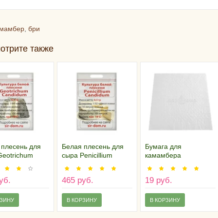
мамбер
,
бри
отрите также
 плесень для
Белая плесень для
Бумага для
Geotrichum
сыра Penicillium
камамбера
dum
Candidum
двухслойная (25х25
см), Россия
уб.
465 руб.
19 руб.
РЗИНУ
В КОРЗИНУ
В КОРЗИНУ