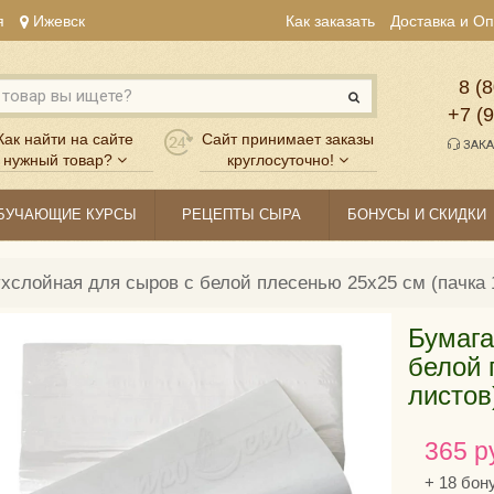
я
Ижевск
Как заказать
Доставка и О
8 (8
+7 (
Как найти на сайте
Сайт принимает заказы
ЗАКА
нужный товар?
круглосуточно!
БУЧАЮЩИЕ КУРСЫ
РЕЦЕПТЫ СЫРА
БОНУСЫ И СКИДКИ
хслойная для сыров с белой плесенью 25х25 см (пачка 
Бумага
белой 
листов
365 р
+
18
бон