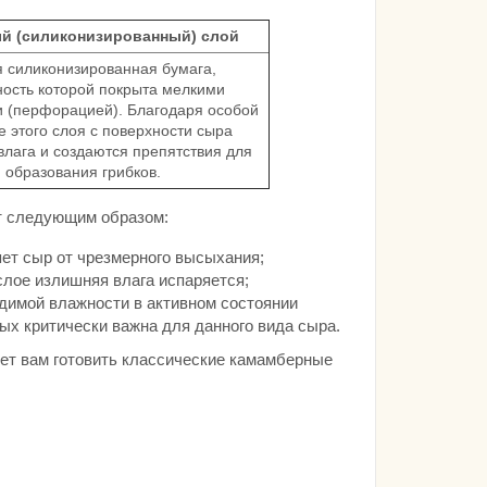
й (силиконизированный) слой
я силиконизированная бумага,
ность которой покрыта мелкими
и (перфорацией). Благодаря особой
е этого слоя с поверхности сыра
влага и создаются препятствия для
образования грибков.
т следующим образом:
ет сыр от чрезмерного высыхания;
лое излишняя влага испаряется;
имой влажности в активном состоянии
ых критически важна для данного вида сыра.
яет вам готовить классические камамберные