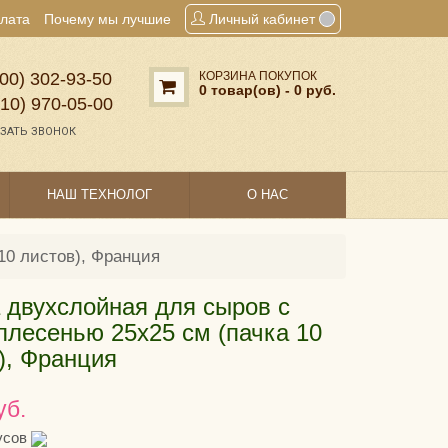
плата
Почему мы лучшие
Личный кабинет
00) 302‑93‑50
КОРЗИНА ПОКУПОК
0 товар(ов) - 0 руб.
910) 970‑05‑00
ЗАТЬ ЗВОНОК
НАШ ТЕХНОЛОГ
О НАС
10 листов), Франция
 двухслойная для сыров с
плесенью 25х25 см (пачка 10
), Франция
уб.
усов