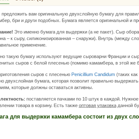
 предложить вам оригинальную двухслойную бумагу для правил
бер, бри и други подобных. Бумага является оригинальной и п
ание!
Это именно бумага для выдержки (а не пакет). Сыр обор
она – к сыру, силиконизированная – снаружи). Внутрь (между с
авильное применение.
но такую бумагу используют ведущие сыроварни Франции и сыр
енитых сыров с белой плесенью (помимо камамбера, в этой же б
приготовления сыров с плесенью
Penicillium Candidum
(таких как
но двухслойная бумага, которая позволит правильно выдержать
ниям, которые должны оставаться активны.
лектность:
поставляется пачками по 10 штук в каждой. Нужное
лении товара в корзину. Есть также
оптовая упаковка
данной б
ага для выдержки камамбера состоит из двух сл