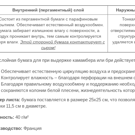
Внутренний (пергаментный) слой
Наружны
Состоит из пергаментной бумаги с парафиновым
Тонка
рытием. Обеспечивает естественный воздухообмен.
поверх
умага забирает излишнюю влагу с поверхности, а
отверстиям
здух проникает внутрь, тем самым контролируется
структур
еря влаги.
Этой стороной бумага контактирует с
удаляется 
сыром!
слойная бумага для при выдержке камамбера или бри действуе
Обеспечивает естественную циркуляцию воздуха и предохраня
Контролирует влажность – благодаря перфорации на внешнем с
Благодаря правильному воздухообмену и поддержанию необход
сохраняются колонии белой плесени, жизнедеятельность котор
ер листа:
бумага поставляется в размере 25х25 см, что позвол
ки 11,5 см в диаметре.
ность:
40 г/м²
зводство:
Франция