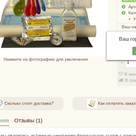
Арт
Кат
Н
Ваш н
Достав
Ваш г
России
стоимо
Нажмите на фотографию для увеличения
В зак
В ср
Сколько стоит доставка?
Как оплатить заказ
ние
Отзывы (1)
 вы являетесь истинным ценителем французских сыров с плесе