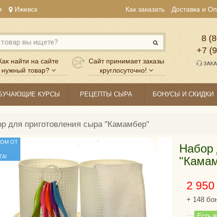
я
Ижевск
Как заказать
Доставка и О
8 (8
+7 (
Как найти на сайте
Сайт принимает заказы
ЗАКА
нужный товар?
круглосуточно!
БУЧАЮЩИЕ КУРСЫ
РЕЦЕПТЫ СЫРА
БОНУСЫ И СКИДКИ
р для приготовления сыра "Камамбер"
ТОМ ОТ
Набор 
А!
"Кама
2 950
+
148
бо
Есть 