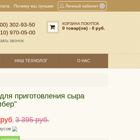
плата
Почему мы лучшие
Личный кабинет
00) 302‑93‑50
КОРЗИНА ПОКУПОК
0 товар(ов) - 0 руб.
910) 970‑05‑00
ЗАТЬ ЗВОНОК
НАШ ТЕХНОЛОГ
О НАС
для приготовления сыра
мбер"
 руб.
3 395 руб.
нусов
в наличии