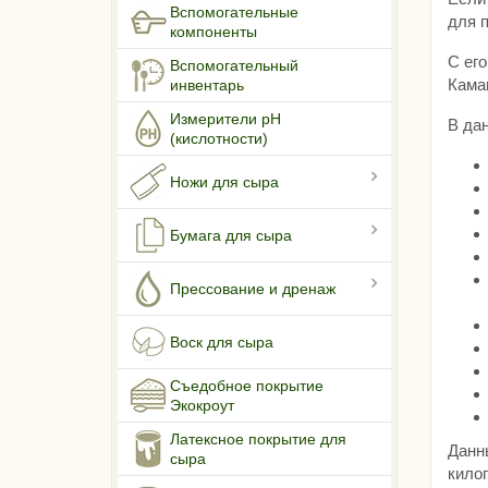
Вспомогательные
для 
компоненты
С ег
Вспомогательный
Кама
инвентарь
Измерители pH
В да
(кислотности)
Ножи для сыра
Бумага для сыра
Прессование и дренаж
Воск для сыра
Съедобное покрытие
Экокроут
Латексное покрытие для
Данны
сыра
кило