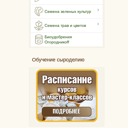
Семена зеленых культур
Семена трав и цветов
Биоудобрения
Огородникоff
Обучение сыроделию