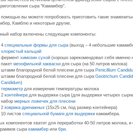
приготовления сыра “Камамбер”.
о помощью вы можете попробовать приготовить такие знамениты
мбер, Камблю и некоторые другие.
нный набор включены следующие компоненты:
4
специальные формы для сыра
(выход – 4 небольшие камамбе
хлористый кальций
фермент
химозин сухой
(хорошо зарекомендовал себя именно н
пакет
мезофильной закваски
для сыра (на 50 литров молока)
штамм благородной белой плесени для сыра
Penicillium Candid
штамм благородной белой плесени для сыра
Geotrichum Candi
Candidum
)
термометр
для измерения температуры молока
2
контейнера
для выдержки сыра (для выдержки четырех сырны
набор
мерных ложечек
для плесени
2
коврика дренажны
х
(15х25 см, под размер контейнера)
10 листов
специальной бумаги для выдержки
камамбера.
х компонентов хватит для переработки 40-50 литров молока, и 
граммов сыра
камамбер
или
бри
.