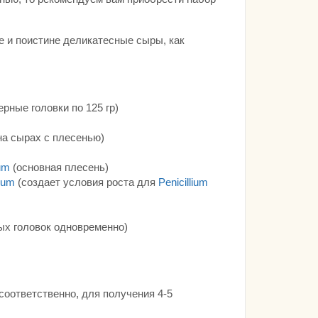
е и поистине деликатесные сыры, как
рные головки по 125 гр)
а сырах с плесенью)
um
(основная плесень)
dum
(создает условия роста для
Penicillium
х головок одновременно)
соответственно, для получения 4-5