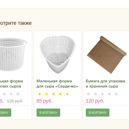
отрите также
ькая форма
Маленькая форма
Бумага для упаковки
гких сыров
для сыра «Сердечко»
и хранения сыра
in»
(рулон 6м)
б.
65 руб.
120 руб.
135 руб.
РЗИНУ
В КОРЗИНУ
В КОРЗИНУ