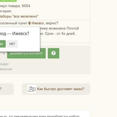
икул товара: 6004
егория:
аборы "все включено"
аселенный пункт
Ижевск
, верно?
ка в Удмуртскую республику возможна Почтой
ород —
, СДЭКом или Боксберри. Срок - от 4х дней,
Ижевск
?
сть - от 248 рублей.
ДОБАВИТЬ В КОРЗИНУ
ладки
авнение
?
Как быстро доставят заказ?
нью, то рекомендуем вам приобрести набор