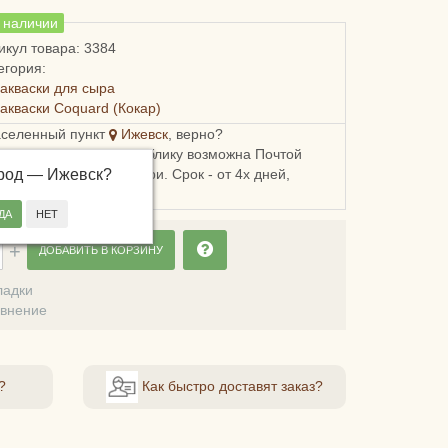
в наличии
икул товара: 3384
егория:
акваски для сыра
акваски Coquard (Кокар)
аселенный пункт
Ижевск
, верно?
ка в Удмуртскую республику возможна Почтой
ород —
, СДЭКом или Боксберри. Срок - от 4х дней,
Ижевск
?
сть - от 248 рублей.
ДОБАВИТЬ В КОРЗИНУ
ладки
авнение
?
Как быстро доставят заказ?