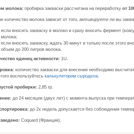
м молока:
пробирка закваски рассчитана на переработку
от 10
е количество молока зависит от того,
активируете
ли вы заква
если вносить закваску в молоко и сразу вносить фермент (коагу
молока;
если вносить закваску, ждать 30 минут и только после этого вн
объем до 200 литров молока.
чество единиц активности:
1U.
ровка:
количество закваски для внесения необходимо высчита
этого воспользуйтесь
калькулятором сыродела.
пустой пробирки:
2,85 гр.
ение:
до 24 месяцев (двух лет) с момента выпуска при температ
спортировка:
до 2х недель допускается без соблюдения темпе
зведено:
Coquard (Франция).