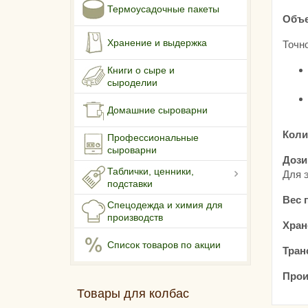
Термоусадочные пакеты
Объе
Хранение и выдержка
Точно
Книги о сыре и
сыроделии
Домашние сыроварни
Коли
Профессиональные
сыроварни
Дози
Таблички, ценники,
Для 
подставки
Вес 
Спецодежда и химия для
производств
Хран
Список товаров по акции
Тран
Прои
Товары для колбас