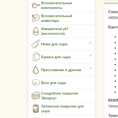
Вспомогательные
компоненты
Смес
Вспомогательный
аффи
инвентарь
Бакт
Измерители pH
(кислотности)
Ножи для сыра
Бумага для сыра
Прессование и дренаж
Воск для сыра
Съедобное покрытие
Экокроут
ВНИ
прид
Латексное покрытие для
сыра
Темп