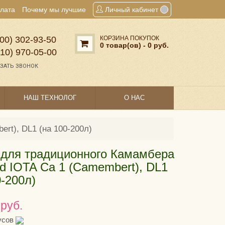
плата
Почему мы лучшие
Личный кабинет
00) 302‑93‑50
КОРЗИНА ПОКУПОК
0 товар(ов) - 0 руб.
910) 970‑05‑00
ЗАТЬ ЗВОНОК
НАШ ТЕХНОЛОГ
О НАС
rt), DL1 (на 100-200л)
для традиционного Камамбера
d IOTA Ca 1 (Camembert), DL1
0-200л)
 руб.
усов