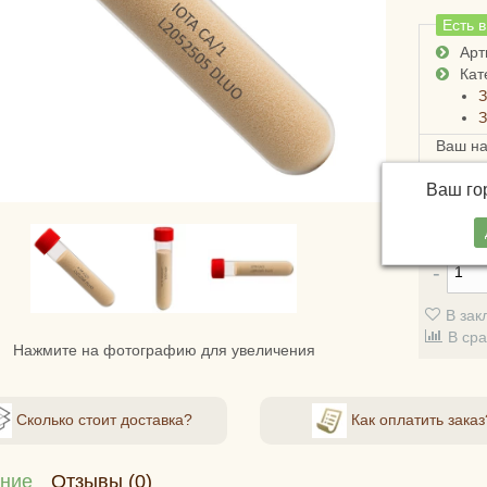
Есть 
Арт
Кат
З
З
Ваш н
Достав
Ваш г
России
стоимо
В зак
В ср
Нажмите на фотографию для увеличения
Сколько стоит доставка?
Как оплатить заказ
ние
Отзывы (0)