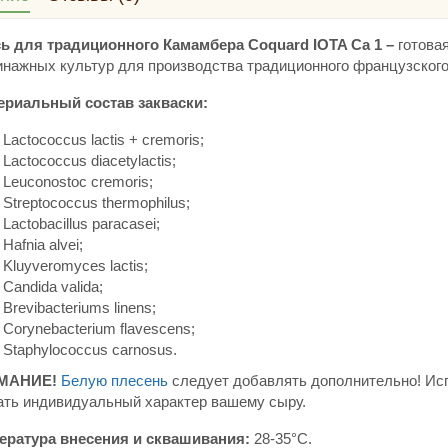
ь для традиционного Камамбера Coquard IOTA Ca 1 –
готовая
нажных культур для производства традиционного французского
ериальный состав закваски:
Lactococcus lactis + cremoris;
Lactococcus diacetylactis;
Leuconostoc crеmoris;
Streptococcus thermophilus;
Lactobacillus paracasei;
Hafnia alvei;
Kluyveromyces lactis;
Candida valida;
Brevibacteriums linens;
Corynebacterium flavescens;
Staphylococcus carnosus.
МАНИЕ!
Белую плесень
следует добавлять дополнительно! Исп
ать индивидуальный характер вашему сыру.
ература внесения и сквашивания:
28-35°C.