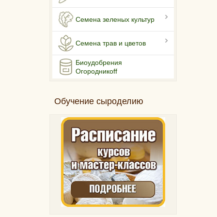
Семена зеленых культур
Семена трав и цветов
Биоудобрения
Огородникоff
Обучение сыроделию