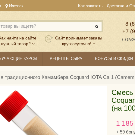
я
Ижевск
Как заказать
Доставка и О
8 (8
+7 (
Как найти на сайте
Сайт принимает заказы
ЗАКА
нужный товар?
круглосуточно!
БУЧАЮЩИЕ КУРСЫ
РЕЦЕПТЫ СЫРА
БОНУСЫ И СКИДКИ
я традиционного Камамбера Coquard IOTA Ca 1 (Camembe
Смесь 
Coquar
(на 10
1 185
+
59
бон