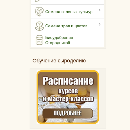
Семена зеленых культур
Семена трав и цветов
Биоудобрения
Огородникоff
Обучение сыроделию