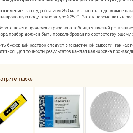
отовление:
в сосуд объемом 250 мл высыпать содержимое пак
низированную воду температурой 25°C. Затем перемешать и раст
бороте пакета продемонстрирована таблица значений pH в зави
вора прибор должен быть прокалиброван по соответствующему 
ить буферный раствор следует в герметичной емкости, так как 
ртиться. Для точности результатов каждая калибровка произво
отрите также