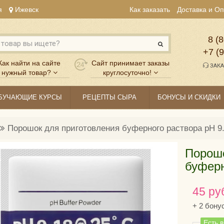
я
Ижевск
Как заказать
Доставка и О
8 (8
+7 (
Как найти на сайте
Сайт принимает заказы
ЗАКА
нужный товар?
круглосуточно!
БУЧАЮЩИЕ КУРСЫ
РЕЦЕПТЫ СЫРА
БОНУСЫ И СКИДКИ
Порошок для приготовления буферного раствора pH 9
Порошо
буферн
45 ру
+
2
бону
Есть 