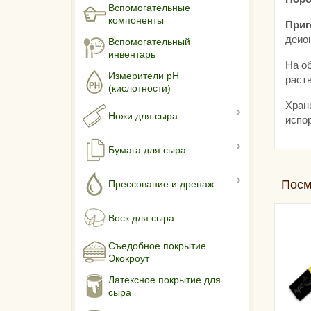
Вспомогательные
компоненты
Приг
деио
Вспомогательный
инвентарь
На о
Измерители pH
раст
(кислотности)
Хран
Ножи для сыра
испо
Бумага для сыра
Посм
Прессование и дренаж
Воск для сыра
Съедобное покрытие
Экокроут
Латексное покрытие для
сыра