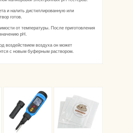
ета и налить дистиллированную или
вор готов.
симости от температуры. После приготовления
значению pH.
под воздействием воздуха он может
дится с новым буферным раствором.