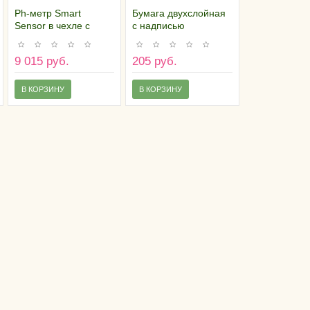
Ph-метр Smart
Бумага двухслойная
Sensor в чехле с
с надписью
набором
"Камамбер" (21х21
калибровочных
см), Россия (пачка 10
9 015 руб.
205 руб.
растворов
листов)
В КОРЗИНУ
В КОРЗИНУ