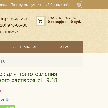
плата
Почему мы лучшие
Личный кабинет
00) 302‑93‑50
КОРЗИНА ПОКУПОК
0 товар(ов) - 0 руб.
910) 970‑05‑00
ЗАТЬ ЗВОНОК
НАШ ТЕХНОЛОГ
О НАС
.18
к для приготовления
ого раствора pH 9.18
б.
сов
в наличии