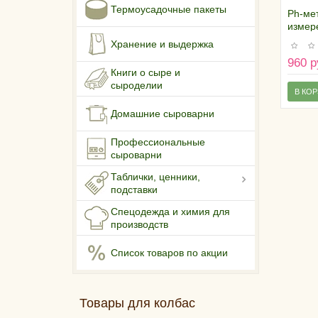
Термоусадочные пакеты
Ph-ме
измер
кисло
Хранение и выдержка
960 р
Книги о сыре и
сыроделии
В КО
Домашние сыроварни
Профессиональные
сыроварни
Таблички, ценники,
подставки
Спецодежда и химия для
производств
Список товаров по акции
Товары для колбас