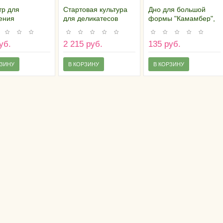
тр для
Стартовая культура
Дно для большой
ения
для деликатесов
формы "Камамбер",
тности молока
SafePro EasyCure LC
145 отверстий
25/100 кг
уб.
2 215 руб.
135 руб.
РЗИНУ
В КОРЗИНУ
В КОРЗИНУ