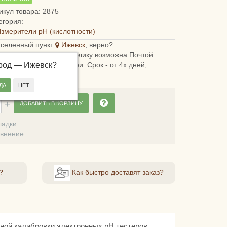
икул товара: 2875
егория:
змерители pH (кислотности)
аселенный пункт
Ижевск
, верно?
ка в Удмуртскую республику возможна Почтой
ород —
, СДЭКом или Боксберри. Срок - от 4х дней,
Ижевск
?
сть - от 248 рублей.
ДОБАВИТЬ В КОРЗИНУ
ладки
авнение
?
Как быстро доставят заказ?
ной калибровки электронных pH тестеров.