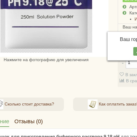
Арт
Кат
И
Ваш н
Достав
Ваш г
России
стоимо
Нажмите на фотографию для увеличения
В зак
В ср
Сколько стоит доставка?
Как оплатить заказ
ние
Отзывы (0)
шок для приготовления буферного раствора 9.18 pH
для точ