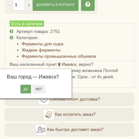
ДОБАВИТЬ В КОРЗИНУ
Есть в наличии
Артикул товара: 2751
Категория:
Ферменты для сыра
Жидкие ферменты
Ферменты промышленных объемов
Ваш населенный пункт
Ижевск
, верно?
Доставка в Удмуртскую республику возможна Почтой
Ваш город —
России, СДЭКом или Боксберри. Срок - от 4х дней,
Ижевск
?
стоимость - от 248 рублей.
Сколько стоит доставка?
Как оплатить заказ?
Как быстро доставят заказ?