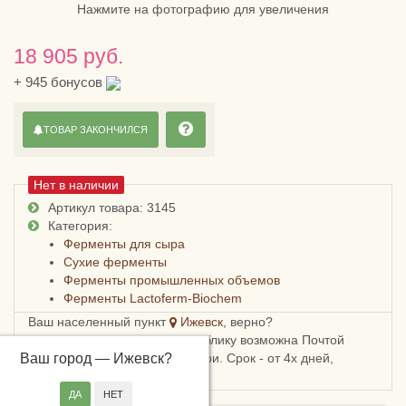
Нажмите на фотографию для увеличения
18 905 руб.
+
945
бонусов
ТОВАР ЗАКОНЧИЛСЯ
Нет в наличии
Артикул товара: 3145
Категория:
Ферменты для сыра
Сухие ферменты
Ферменты промышленных объемов
Ферменты Lactoferm-Biochem
Ваш населенный пункт
Ижевск
, верно?
Доставка в Удмуртскую республику возможна Почтой
Ваш город —
России, СДЭКом или Боксберри. Срок - от 4х дней,
Ижевск
?
стоимость - от 248 рублей.