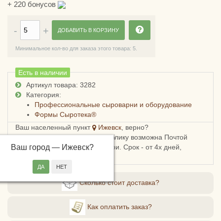
+
220
бонусов
ДОБАВИТЬ В КОРЗИНУ
Минимальное кол-во для заказа этого товара: 5.
Есть в наличии
Артикул товара: 3282
Категория:
Профессиональные сыроварни и оборудование
Формы Сыротека®
Ваш населенный пункт
Ижевск
, верно?
Доставка в Удмуртскую республику возможна Почтой
Ваш город —
России, СДЭКом или Боксберри. Срок - от 4х дней,
Ижевск
?
стоимость - от 248 рублей.
Сколько стоит доставка?
Как оплатить заказ?