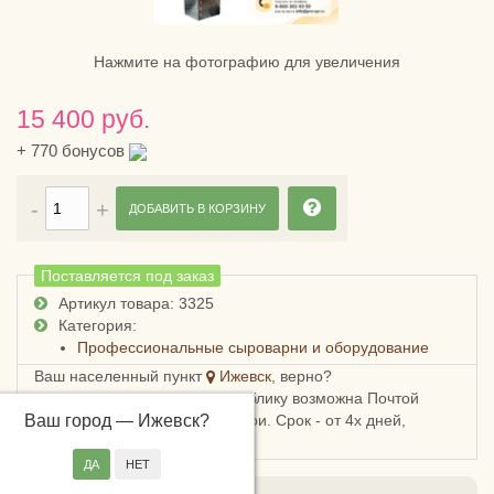
Нажмите на фотографию для увеличения
15 400 руб.
+
770
бонусов
ДОБАВИТЬ В КОРЗИНУ
Поставляется под заказ
Артикул товара: 3325
Категория:
Профессиональные сыроварни и оборудование
Ваш населенный пункт
Ижевск
, верно?
Доставка в Удмуртскую республику возможна Почтой
Ваш город —
России, СДЭКом или Боксберри. Срок - от 4х дней,
Ижевск
?
стоимость - от 248 рублей.