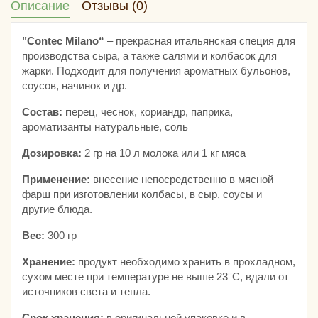
Описание
Отзывы (0)
"Contec Milano“
– прекрасная итальянская специя для
производства сыра, а также салями и колбасок для
жарки. Подходит для получения ароматных бульонов,
соусов, начинок и др.
Состав: п
ерец, чеснок, кориандр, паприка,
ароматизанты натуральные, соль
Дозировка:
2 гр на 10 л молока или 1 кг мяса
Применение:
внесение непосредственно в мясной
фарш при изготовлении колбасы, в сыр, соусы и
другие блюда.
Вес:
300 гр
Хранение:
продукт необходимо хранить в прохладном,
сухом месте при температуре не выше 23°C, вдали от
источников света и тепла.
Срок хранения:
в оригинальной упаковке и в