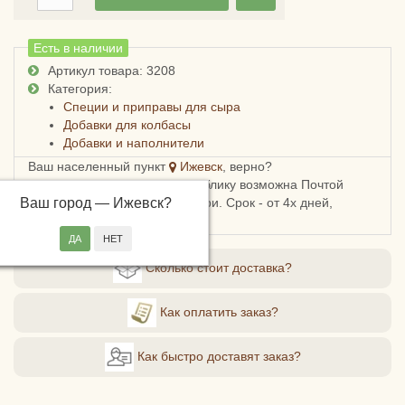
Есть в наличии
Артикул товара: 3208
Категория:
Специи и приправы для сыра
Добавки для колбасы
Добавки и наполнители
Ваш населенный пункт
Ижевск
, верно?
Доставка в Удмуртскую республику возможна Почтой
Ваш город —
России, СДЭКом или Боксберри. Срок - от 4х дней,
Ижевск
?
стоимость - от 248 рублей.
Сколько стоит доставка?
Как оплатить заказ?
Как быстро доставят заказ?