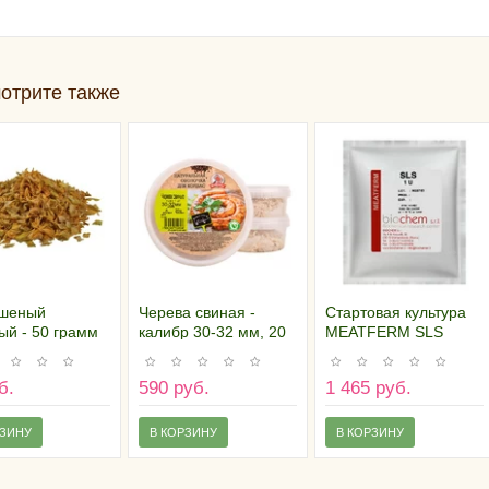
отрите также
ушеный
Черева свиная -
Стартовая культура
ый - 50 грамм
калибр 30-32 мм, 20
MEATFERM SLS
м., кат."А"
1U/100 кг
б.
590 руб.
1 465 руб.
РЗИНУ
В КОРЗИНУ
В КОРЗИНУ