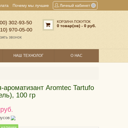
плата
Почему мы лучшие
Личный кабинет
00) 302‑93‑50
КОРЗИНА ПОКУПОК
0 товар(ов) - 0 руб.
910) 970‑05‑00
ЗАТЬ ЗВОНОК
НАШ ТЕХНОЛОГ
О НАС
-ароматизант Aromtec Tartufo
ль), 100 гр
 руб.
нусов
в наличии