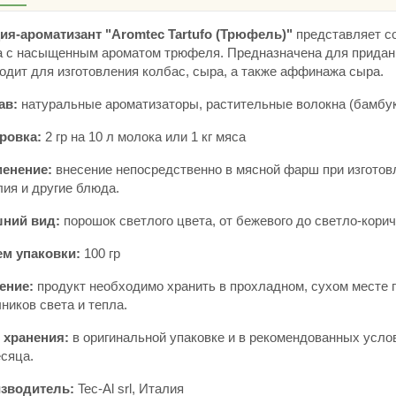
ия-ароматизант "Aromtec Tartufo (Трюфель)"
представляет с
а с насыщенным ароматом трюфеля. Предназначена для придан
одит для изготовления колбас, сыра, а также аффинажа сыра.
ав:
натуральные ароматизаторы,
растительные волокна (бамбук,
ровка:
2 гр на 10 л молока или 1 кг мяса
енение:
внесение непосредственно в мясной фарш при изготовл
лия и другие блюда.
ний вид:
порошок светлого цвета, от бежевого до светло-кори
м упаковки:
100 гр
ение:
продукт необходимо хранить в прохладном, сухом месте п
ников света и тепла.
 хранения:
в оригинальной упаковке и в рекомендованных усл
сяца.
зводитель:
Tec-Al srl, Италия