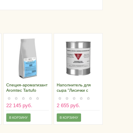
Специя-ароматизант
Наполнитель для
Aromtec Tartufo
сыра "Лисички с
(Трюфель), 1 кг
жареным
карамельным луком",
22 145 руб.
2 655 руб.
350 гр
В КОРЗИНУ
В КОРЗИНУ