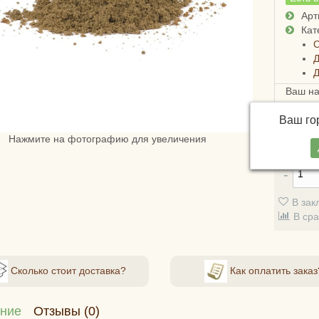
Арт
Кат
С
Д
Д
Ваш н
Достав
Ваш г
России
стоимо
Нажмите на фотографию для увеличения
В зак
В ср
Сколько стоит доставка?
Как оплатить заказ
ние
Отзывы (0)