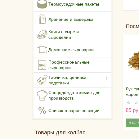
Термоусадочные пакеты
Хранение и выдержка
Посм
Книги о сыре и
сыроделии
Домашние сыроварни
Профессиональные
сыроварни
Таблички, ценники,
подставки
Лук с
Спецодежда и химия для
жарен
производств
85 ру
Список товаров по акции
В КО
Товары для колбас