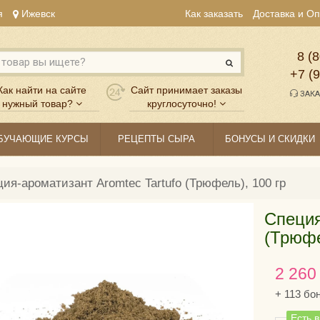
я
Ижевск
Как заказать
Доставка и О
8 (8
+7 (
Как найти на сайте
Сайт принимает заказы
ЗАКА
нужный товар?
круглосуточно!
БУЧАЮЩИЕ КУРСЫ
РЕЦЕПТЫ СЫРА
БОНУСЫ И СКИДКИ
ия-ароматизант Aromtec Tartufo (Трюфель), 100 гр
Специя
(Трюфе
2 260
+
113
бо
Есть 