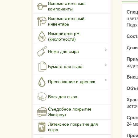
Вспомогательные
компоненты
Спец
цвет
Вспомогательный
инвентарь
Подх
Измерители pH
Сост
(кислотности)
Дози
Ножи для сыра
Прим
изде
Бумага для сыра
Внеш
Прессование и дренаж
Объе
Воск для сыра
Хран
источ
Съедобное покрытие
Экокроут
Срок
24 ме
Латексное покрытие для
сыра
Прои