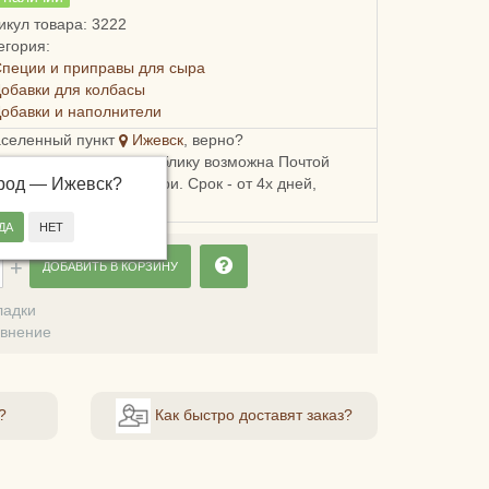
икул товара: 3222
егория:
пеции и приправы для сыра
обавки для колбасы
обавки и наполнители
аселенный пункт
Ижевск
, верно?
ка в Удмуртскую республику возможна Почтой
ород —
, СДЭКом или Боксберри. Срок - от 4х дней,
Ижевск
?
сть - от 248 рублей.
ДОБАВИТЬ В КОРЗИНУ
ладки
авнение
?
Как быстро доставят заказ?