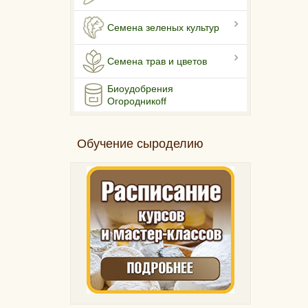
Семена зеленых культур
Семена трав и цветов
Биоудобрения
Огородникоff
Обучение сыроделию