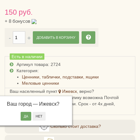
150 руб.
+
8
бонусов
ДОБАВИТЬ В КОРЗИНУ
Есть в наличии
Артикул товара: 2724
Категория:
Ценники, таблички, подставки, ящики
Меловые ценники
Ваш населенный пункт
Ижевск
, верно?
Доставка в Удмуртскую республику возможна Почтой
Ваш город —
России, СДЭКом или Боксберри. Срок - от 4х дней,
Ижевск
?
стоимость - от 248 рублей.
Сколько стоит доставка?