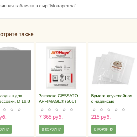
вянная табличка в сыр "Моцарелла"
отрите также
кладыш для
Закваска GESSATO
Бумага двухслойная
ссовки, D 19,8
AFFIMAGE® (50U)
с надписью
"Камамбер" (25х25
см), Россия (пачка 10
уб.
7 365 руб.
215 руб.
листов)
РЗИНУ
В КОРЗИНУ
В КОРЗИНУ