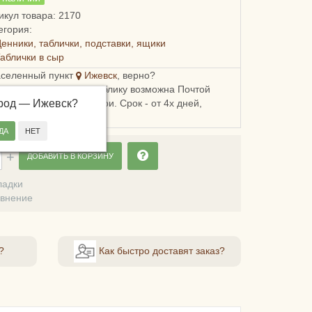
икул товара: 2170
егория:
енники, таблички, подставки, ящики
аблички в сыр
аселенный пункт
Ижевск
, верно?
ка в Удмуртскую республику возможна Почтой
ород —
, СДЭКом или Боксберри. Срок - от 4х дней,
Ижевск
?
сть - от 248 рублей.
ДОБАВИТЬ В КОРЗИНУ
ладки
авнение
?
Как быстро доставят заказ?