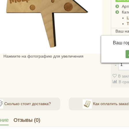
Арт
Кат
Ц
Т
Ваш н
Достав
Ваш г
России
стоимо
Нажмите на фотографию для увеличения
В зак
В ср
Сколько стоит доставка?
Как оплатить заказ
ние
Отзывы (0)