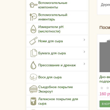
Вспомогательные
Дере
компоненты
Вспомогательный
инвентарь
Измерители pH
Посм
(кислотности)
Ножи для сыра
Бумага для сыра
Прессование и дренаж
Дно-в
Воск для сыра
подпре
см
Съедобное покрытие
Экокроут
160 р
Латексное покрытие для
сыра
В КО