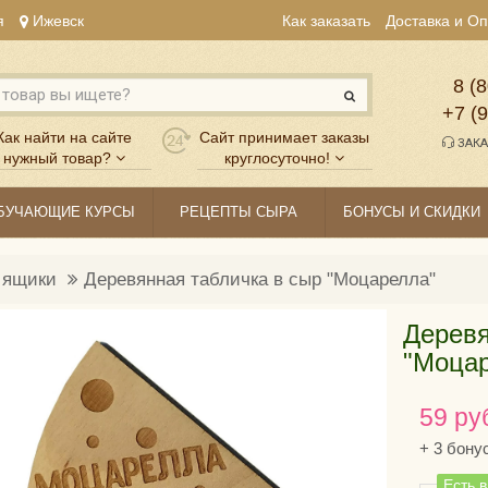
я
Ижевск
Как заказать
Доставка и О
8 (8
+7 (
Как найти на сайте
Сайт принимает заказы
ЗАКА
нужный товар?
круглосуточно!
БУЧАЮЩИЕ КУРСЫ
РЕЦЕПТЫ СЫРА
БОНУСЫ И СКИДКИ
, ящики
Деревянная табличка в сыр "Моцарелла"
Деревя
"Моца
59 ру
+
3
бону
Есть 