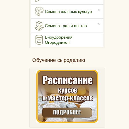
Семена зеленых культур
Семена трав и цветов
Биоудобрения
Огородникоff
Обучение сыроделию