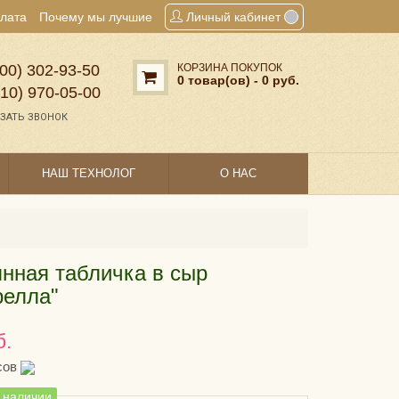
плата
Почему мы лучшие
Личный кабинет
00) 302‑93‑50
КОРЗИНА ПОКУПОК
0 товар(ов) - 0 руб.
910) 970‑05‑00
ЗАТЬ ЗВОНОК
НАШ ТЕХНОЛОГ
О НАС
нная табличка в сыр
релла"
б.
сов
в наличии